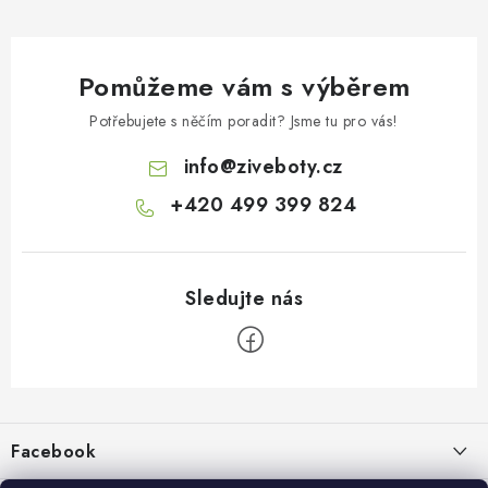
Pomůžeme vám s výběrem
Potřebujete s něčím poradit? Jsme tu pro vás!
info
@
ziveboty.cz
+420 499 399 824
Z
á
p
Facebook
a