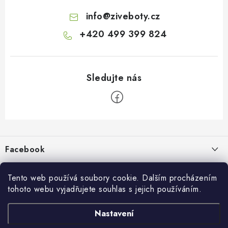
info
@
ziveboty.cz
+420 499 399 824
Z
á
p
Facebook
a
t
Informace pro vás
í
Tento web používá soubory cookie. Dalším procházením
tohoto webu vyjadřujete souhlas s jejich používáním.
Kontakty a kamenná prodejna
Přijímáme online platby
Nastavení
Hodnocení obchodu
Ochrana osobních údaju
Obchodní podmínky