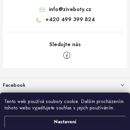
info
@
ziveboty.cz
+420 499 399 824
Z
á
p
Facebook
a
t
Informace pro vás
í
Tento web používá soubory cookie. Dalším procházením
tohoto webu vyjadřujete souhlas s jejich používáním.
Kontakty a kamenná prodejna
Přijímáme online platby
Nastavení
Hodnocení obchodu
Ochrana osobních údaju
Obchodní podmínky