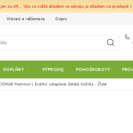
 jen za 49,-. Vše co vidíte skladem na eshopu je skladem na prodejně v
Vrácení a reklamace
Doprava a platba
Obchodní podmín
DOPLŇKY
VÝPRODEJ
PONOŽKOBOTY
PRO
DEMAR Mammut L kvalitní zateplené dětské holínky - Žluté