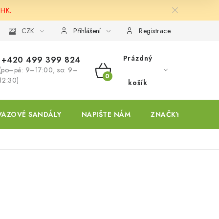
 HK.
ky
CZK
Přihlášení
Registrace
Prázdný
+420 499 399 824
(po–pá: 9–17:00, so: 9–
NÁKUPNÍ
12:30)
košík
KOŠÍK
VAZOVÉ SANDÁLY
NAPIŠTE NÁM
ZNAČKY