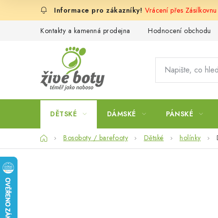
Přejít
Vrácení přes Zásilkovnu
na
obsah
Kontakty a kamenná prodejna
Hodnocení obchodu
DĚTSKÉ
DÁMSKÉ
PÁNSKÉ
Domů
Bosoboty / barefooty
Dětské
holínky