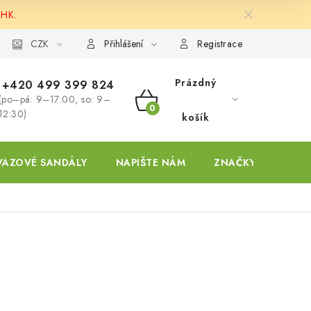
 HK.
ky
CZK
Přihlášení
Registrace
Prázdný
+420 499 399 824
(po–pá: 9–17:00, so: 9–
NÁKUPNÍ
12:30)
košík
KOŠÍK
VAZOVÉ SANDÁLY
NAPIŠTE NÁM
ZNAČKY