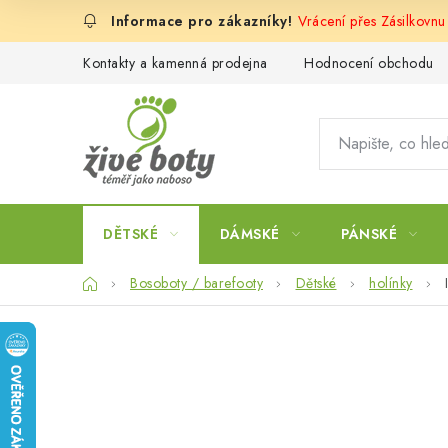
Přejít
Vrácení přes Zásilkovnu
na
obsah
Kontakty a kamenná prodejna
Hodnocení obchodu
DĚTSKÉ
DÁMSKÉ
PÁNSKÉ
Domů
Bosoboty / barefooty
Dětské
holínky