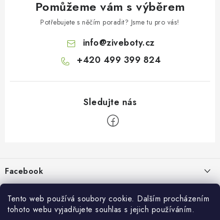
Pomůžeme vám s výběrem
Potřebujete s něčím poradit? Jsme tu pro vás!
info
@
ziveboty.cz
+420 499 399 824
Z
á
p
Facebook
a
t
Informace pro vás
í
Tento web používá soubory cookie. Dalším procházením
tohoto webu vyjadřujete souhlas s jejich používáním.
Kontakty a kamenná prodejna