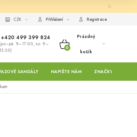
.
ky
CZK
Přihlášení
Registrace
Prázdný
+420 499 399 824
(po–pá: 9–17:00, so: 9–
NÁKUPNÍ
12:30)
košík
KOŠÍK
VAZOVÉ SANDÁLY
NAPIŠTE NÁM
ZNAČKY
dium