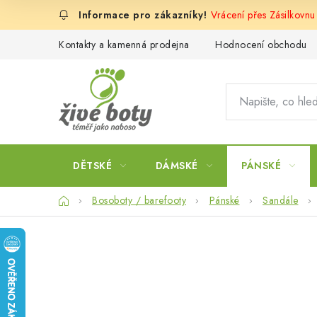
Přejít
Vrácení přes Zásilkovn
na
obsah
Kontakty a kamenná prodejna
Hodnocení obchodu
DĚTSKÉ
DÁMSKÉ
PÁNSKÉ
Domů
Bosoboty / barefooty
Pánské
Sandále