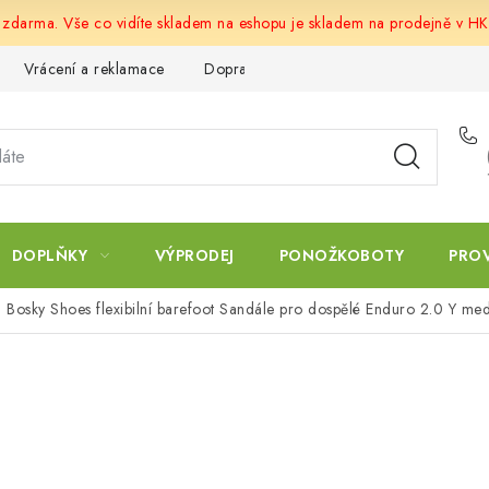
u zdarma. Vše co vidíte skladem na eshopu je skladem na prodejně v HK
Vrácení a reklamace
Doprava a platba
Obchodní podmín
DOPLŇKY
VÝPRODEJ
PONOŽKOBOTY
PRO
Bosky Shoes flexibilní barefoot Sandále pro dospělé Enduro 2.0 Y me