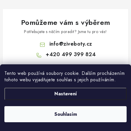
Pomůžeme vám s výběrem
Potřebujete s něčím poradit? Jsme tu pro vás!
info
@
ziveboty.cz
+420 499 399 824
Tento web používá soubory cookie. Dalším procházením
tohoto webu vyjadřujete souhlas s jejich používáním.
Nastavení
Z
á
Souhlasím
p
Facebook
a
t