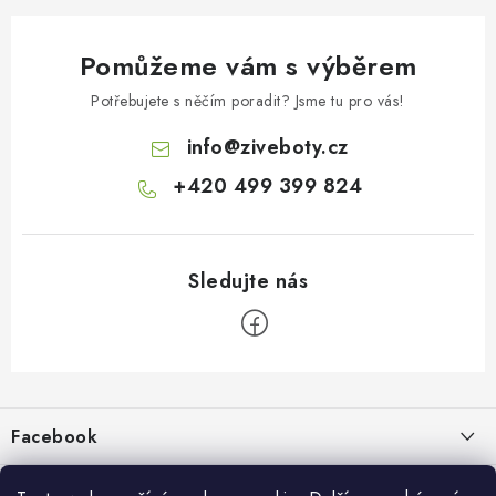
Pomůžeme vám s výběrem
Potřebujete s něčím poradit? Jsme tu pro vás!
info
@
ziveboty.cz
+420 499 399 824
Z
á
p
Facebook
a
t
Informace pro vás