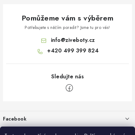
Pomůžeme vám s výběrem
Potřebujete s něčím poradit? Jsme tu pro vás!
info
@
ziveboty.cz
+420 499 399 824
Z
á
p
Facebook
a
t
Informace pro vás