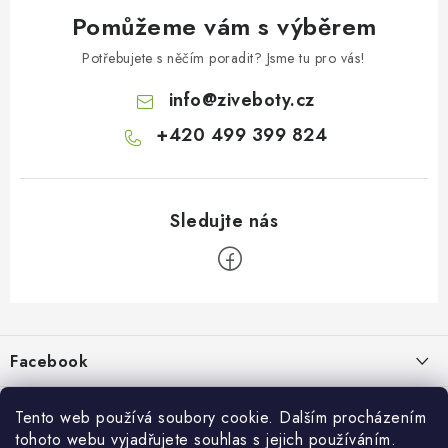
Pomůžeme vám s výběrem
Potřebujete s něčím poradit? Jsme tu pro vás!
info
@
ziveboty.cz
+420 499 399 824
Z
á
p
Facebook
a
t
Informace pro vás
í
Tento web používá soubory cookie. Dalším procházením
tohoto webu vyjadřujete souhlas s jejich používáním.