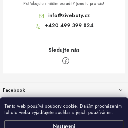
Potřebujete s něčím poradit? Jsme tu pro vás!
info
@
ziveboty.cz
+420 499 399 824
Z
á
p
Facebook
a
t
Informace pro vás
í
Tento web používá soubory cookie. Dalším procházením
tohoto webu vyjadřujete souhlas s jejich používáním.
Kontakty a kamenná prodejna
Přijímáme online platby
Nastavení
Hodnocení obchodu