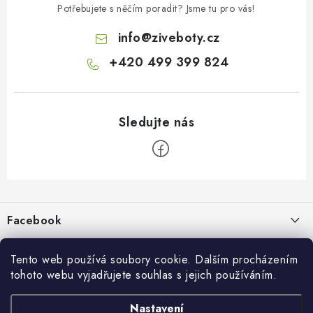
Potřebujete s něčím poradit? Jsme tu pro vás!
info
@
ziveboty.cz
+420 499 399 824
Z
á
p
Facebook
a
t
Informace pro vás
í
Tento web používá soubory cookie. Dalším procházením
tohoto webu vyjadřujete souhlas s jejich používáním.
Kontakty a kamenná prodejna
Přijímáme online platby
Nastavení
Hodnocení obchodu