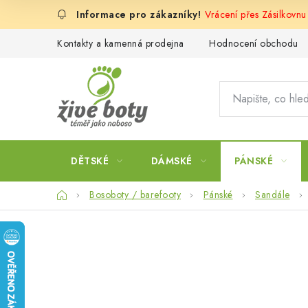
Přejít
Vrácení přes Zásilkovnu
na
obsah
Kontakty a kamenná prodejna
Hodnocení obchodu
DĚTSKÉ
DÁMSKÉ
PÁNSKÉ
Domů
Bosoboty / barefooty
Pánské
Sandále