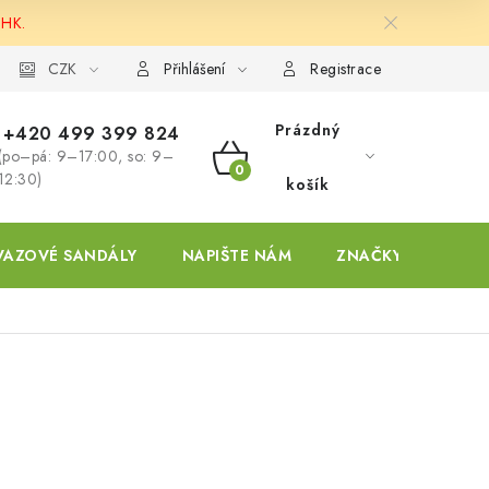
 HK.
ky
CZK
Přihlášení
Registrace
Prázdný
+420 499 399 824
(po–pá: 9–17:00, so: 9–
NÁKUPNÍ
12:30)
košík
KOŠÍK
VAZOVÉ SANDÁLY
NAPIŠTE NÁM
ZNAČKY