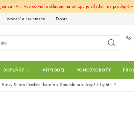
 jen za 49,-. Vše co vidíte skladem na eshopu je skladem na prodejně v
Vrácení a reklamace
Doprava a platba
Obchodní podmín
DOPLŇKY
VÝPRODEJ
PONOŽKOBOTY
PRO
Bosky Shoes flexibilní barefoot Sandále pro dospělé Light II Y