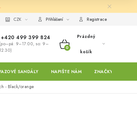
.
ky
CZK
Přihlášení
Registrace
Prázdný
+420 499 399 824
(po–pá: 9–17:00, so: 9–
NÁKUPNÍ
12:30)
košík
KOŠÍK
VAZOVÉ SANDÁLY
NAPIŠTE NÁM
ZNAČKY
ch - Black/orange