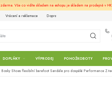
u zdarma. Vše co vidíte skladem na eshopu je skladem na prodejně v HK
Vrácení a reklamace
Doprava a platba
Obchodní podmín
DOPLŇKY
VÝPRODEJ
PONOŽKOBOTY
PRO
Bosky Shoes flexibilní barefoot Sandále pro dospělé Performance Z-te