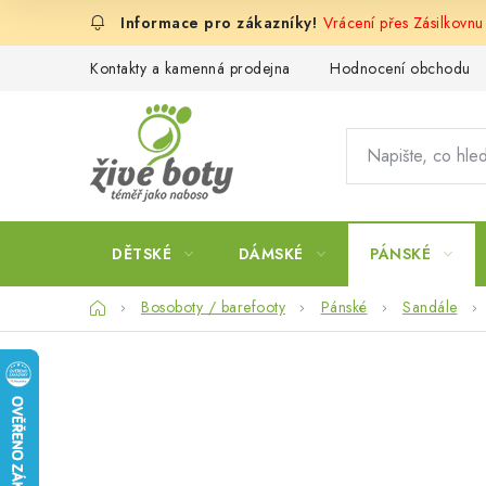
Přejít
Vrácení přes Zásilkovn
na
obsah
Kontakty a kamenná prodejna
Hodnocení obchodu
DĚTSKÉ
DÁMSKÉ
PÁNSKÉ
Domů
Bosoboty / barefooty
Pánské
Sandále