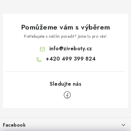
Pomůžeme vám s výběrem
Potřebujete s něčím poradit? Jsme tu pro vás!
info
@
ziveboty.cz
+420 499 399 824
Z
á
p
Facebook
a