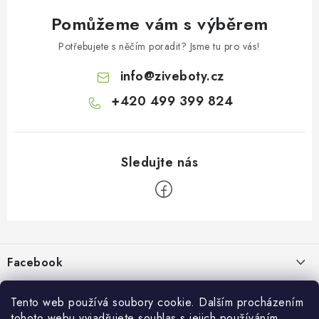
Pomůžeme vám s výběrem
Potřebujete s něčím poradit? Jsme tu pro vás!
info
@
ziveboty.cz
+420 499 399 824
Z
á
p
Facebook
a
t
Informace pro vás
í
Tento web používá soubory cookie. Dalším procházením
tohoto webu vyjadřujete souhlas s jejich používáním.