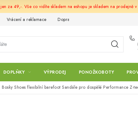
 jen za 49,-. Vše co vidíte skladem na eshopu je skladem na prodejně v
Vrácení a reklamace
Doprava a platba
Obchodní podmín
DOPLŇKY
VÝPRODEJ
PONOŽKOBOTY
PRO
Bosky Shoes flexibilní barefoot Sandále pro dospělé Performance Z-te