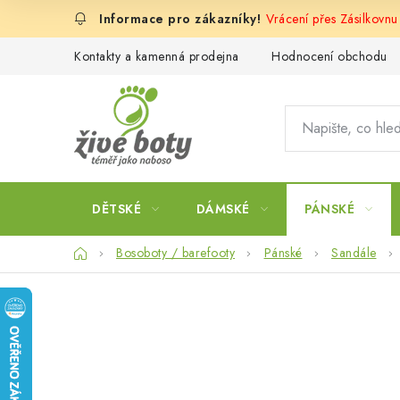
Přejít
Vrácení přes Zásilkovnu
na
obsah
Kontakty a kamenná prodejna
Hodnocení obchodu
DĚTSKÉ
DÁMSKÉ
PÁNSKÉ
Domů
Bosoboty / barefooty
Pánské
Sandále