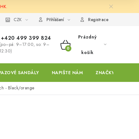
 HK.
ky
CZK
Přihlášení
Registrace
Prázdný
+420 499 399 824
(po–pá: 9–17:00, so: 9–
NÁKUPNÍ
12:30)
košík
KOŠÍK
VAZOVÉ SANDÁLY
NAPIŠTE NÁM
ZNAČKY
ch - Black/orange