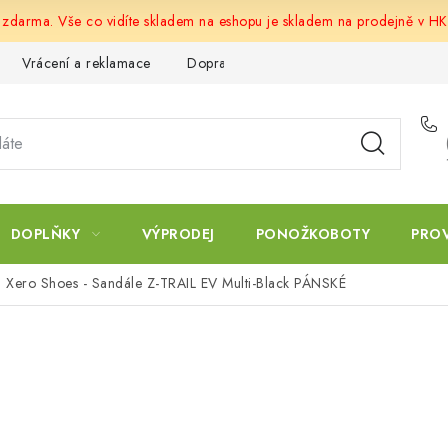
u zdarma. Vše co vidíte skladem na eshopu je skladem na prodejně v HK
Vrácení a reklamace
Doprava a platba
Obchodní podmín
DOPLŇKY
VÝPRODEJ
PONOŽKOBOTY
PRO
Xero Shoes - Sandále Z-TRAIL EV Multi-Black PÁNSKÉ