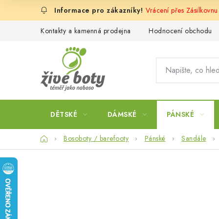
Přejít
Vrácení přes Zásilkovn
na
obsah
Kontakty a kamenná prodejna
Hodnocení obchodu
DĚTSKÉ
DÁMSKÉ
PÁNSKÉ
Domů
Bosoboty / barefooty
Pánské
Sandále