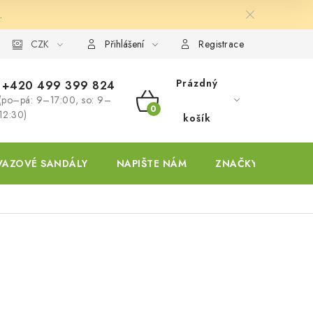
.
ky
CZK
Přihlášení
Registrace
Prázdný
+420 499 399 824
(po–pá: 9–17:00, so: 9–
NÁKUPNÍ
12:30)
košík
KOŠÍK
VAZOVÉ SANDÁLY
NAPIŠTE NÁM
ZNAČKY