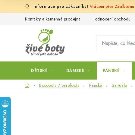
Přejít
Vrácení přes Zásilkovn
na
obsah
Kontakty a kamenná prodejna
Hodnocení obchodu
DĚTSKÉ
DÁMSKÉ
PÁNSKÉ
Domů
Bosoboty / barefooty
Pánské
Sandále