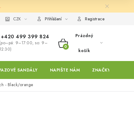
.
ky
CZK
Přihlášení
Registrace
Prázdný
+420 499 399 824
(po–pá: 9–17:00, so: 9–
NÁKUPNÍ
12:30)
košík
KOŠÍK
VAZOVÉ SANDÁLY
NAPIŠTE NÁM
ZNAČKY
ch - Black/orange