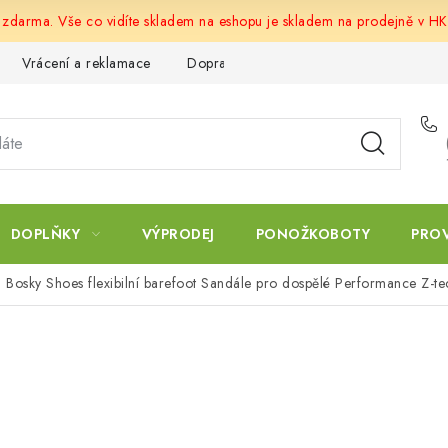
u zdarma. Vše co vidíte skladem na eshopu je skladem na prodejně v HK
Vrácení a reklamace
Doprava a platba
Obchodní podmín
DOPLŇKY
VÝPRODEJ
PONOŽKOBOTY
PRO
Bosky Shoes flexibilní barefoot Sandále pro dospělé Performance Z-te