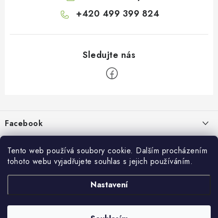
+420 499 399 824
Z
á
p
Facebook
a
t
Informace pro vás
í
Tento web používá soubory cookie. Dalším procházením
tohoto webu vyjadřujete souhlas s jejich používáním.
Kontakty a kamenná prodejna
Přijímáme online platby
Nastavení
Hodnocení obchodu
Ochrana osobních údaju
Obchodní podmínky
Vrácení a reklamace