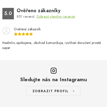
NAPIŠTE NÁM
Ověřeno zákazníky
5.0
BOSOBOTY / BAREFOOTY
851
recenzí.
Zobrazit všechny recenze
ZNAČKY
Ověřený zákazník
Kontakty a kamenná prodejna
Hodnocení obchodu
Nadmíru spokojena, obchod komunikuje, rychlost doručení prostě
Vrácení a reklamace
Doprava a platba
super
Obchodní podmínky
Sledujte nás na Instagramu
ZOBRAZIT PROFIL