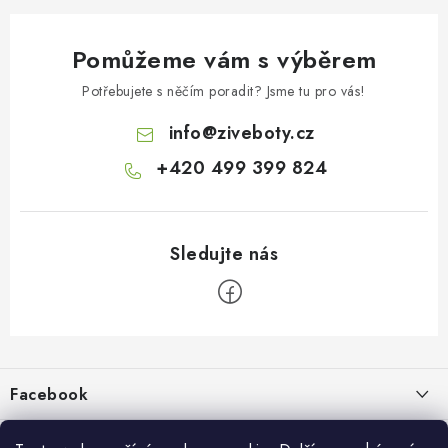
Pomůžeme vám s výběrem
Potřebujete s něčím poradit? Jsme tu pro vás!
info
@
ziveboty.cz
+420 499 399 824
Z
á
p
Facebook
a
t
Informace pro vás