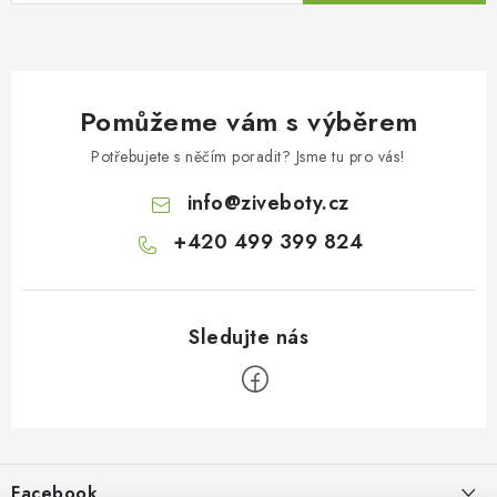
Pomůžeme vám s výběrem
Potřebujete s něčím poradit? Jsme tu pro vás!
info
@
ziveboty.cz
+420 499 399 824
Z
á
p
Facebook