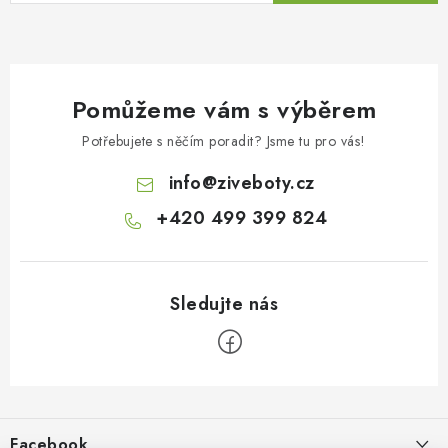
Pomůžeme vám s výběrem
Potřebujete s něčím poradit? Jsme tu pro vás!
info
@
ziveboty.cz
+420 499 399 824
Z
á
p
Facebook