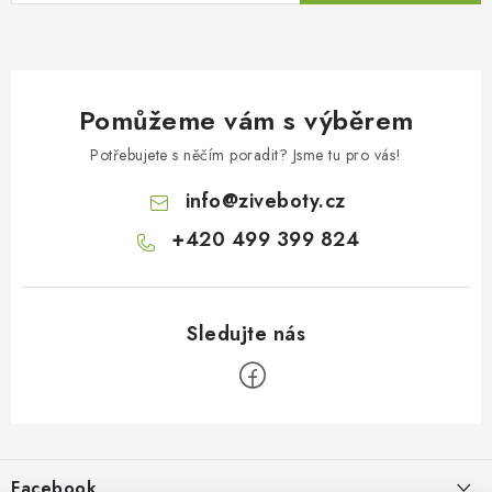
Pomůžeme vám s výběrem
Potřebujete s něčím poradit? Jsme tu pro vás!
info
@
ziveboty.cz
+420 499 399 824
Z
á
p
Facebook