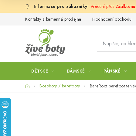
Přejít
Vrácení přes Zásilkovn
na
obsah
Kontakty a kamenná prodejna
Hodnocení obchodu
DĚTSKÉ
DÁMSKÉ
PÁNSKÉ
Domů
Bosoboty / barefooty
BareRoot barefoot tenis