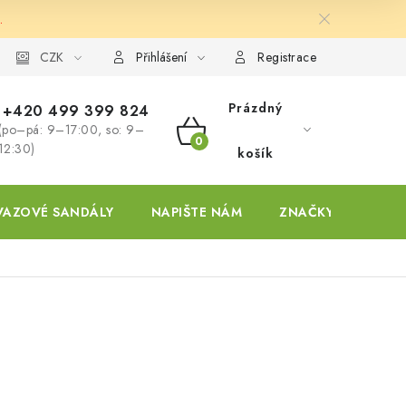
.
ky
CZK
Přihlášení
Registrace
Prázdný
+420 499 399 824
(po–pá: 9–17:00, so: 9–
NÁKUPNÍ
12:30)
košík
KOŠÍK
VAZOVÉ SANDÁLY
NAPIŠTE NÁM
ZNAČKY