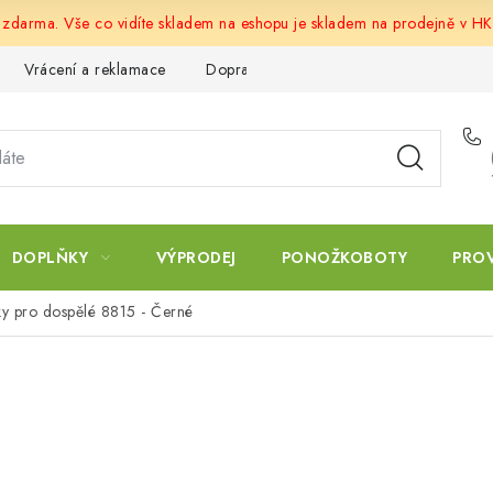
u zdarma. Vše co vidíte skladem na eshopu je skladem na prodejně v HK
Vrácení a reklamace
Doprava a platba
Obchodní podmín
DOPLŇKY
VÝPRODEJ
PONOŽKOBOTY
PRO
ky pro dospělé 8815 - Černé