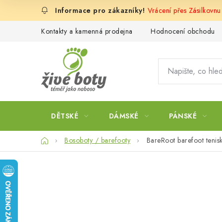
Přejít
Vrácení přes Zásilkovnu
na
obsah
Kontakty a kamenná prodejna
Hodnocení obchodu
DĚTSKÉ
DÁMSKÉ
PÁNSKÉ
Domů
Bosoboty / barefooty
BareRoot barefoot tenis