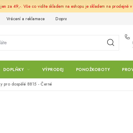
 jen za 49,-. Vše co vidíte skladem na eshopu je skladem na prodejně v
Vrácení a reklamace
Doprava a platba
Obchodní podmín
DOPLŇKY
VÝPRODEJ
PONOŽKOBOTY
PRO
ky pro dospělé 8815 - Černé