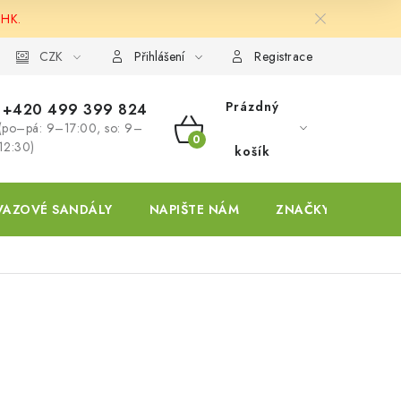
 HK.
ky
CZK
Přihlášení
Registrace
Prázdný
+420 499 399 824
(po–pá: 9–17:00, so: 9–
NÁKUPNÍ
12:30)
košík
KOŠÍK
VAZOVÉ SANDÁLY
NAPIŠTE NÁM
ZNAČKY