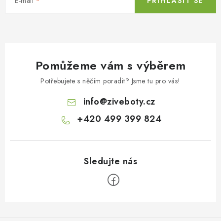
E-mail
PŘIHLÁSIT SE
Pomůžeme vám s výběrem
Potřebujete s něčím poradit? Jsme tu pro vás!
info
@
ziveboty.cz
+420 499 399 824
Z
á