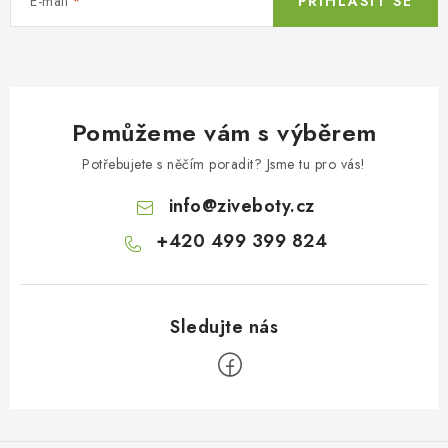
E-mail
PŘIHLÁSIT SE
Pomůžeme vám s výběrem
Potřebujete s něčím poradit? Jsme tu pro vás!
info
@
ziveboty.cz
+420 499 399 824
Z
á