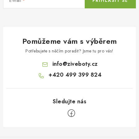
E-mail
PŘIHLÁSIT SE
Pomůžeme vám s výběrem
Potřebujete s něčím poradit? Jsme tu pro vás!
info
@
ziveboty.cz
+420 499 399 824
Z
á