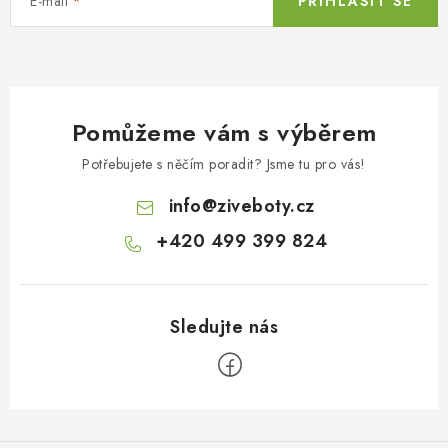
E-mail
PŘIHLÁSIT SE
Pomůžeme vám s výběrem
Potřebujete s něčím poradit? Jsme tu pro vás!
info
@
ziveboty.cz
+420 499 399 824
Z
á