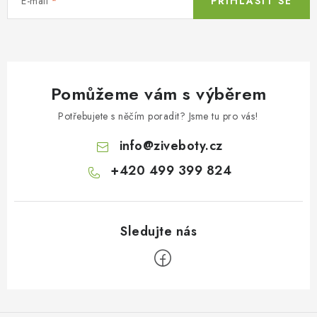
E-mail
PŘIHLÁSIT SE
Pomůžeme vám s výběrem
Potřebujete s něčím poradit? Jsme tu pro vás!
info
@
ziveboty.cz
+420 499 399 824
Z
á