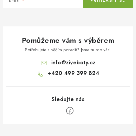
E-mail
PŘIHLÁSIT SE
Pomůžeme vám s výběrem
Potřebujete s něčím poradit? Jsme tu pro vás!
info
@
ziveboty.cz
+420 499 399 824
Z
á