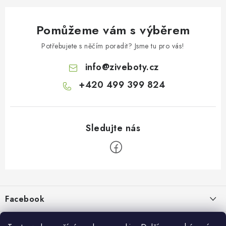
Pomůžeme vám s výběrem
Potřebujete s něčím poradit? Jsme tu pro vás!
info
@
ziveboty.cz
+420 499 399 824
Z
á
p
Facebook
a
t
Informace pro vás