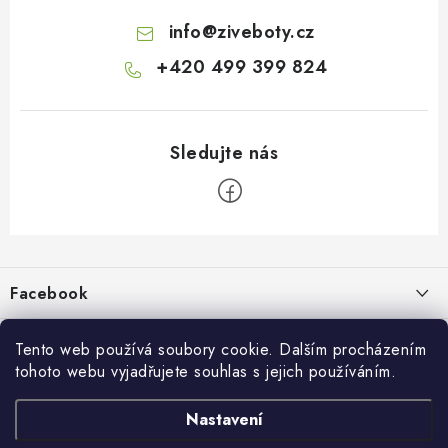
info
@
ziveboty.cz
+420 499 399 824
Z
á
p
Facebook
a
t
Informace pro vás
í
Tento web používá soubory cookie. Dalším procházením
tohoto webu vyjadřujete souhlas s jejich používáním.
Kontakty a kamenná prodejna
Přijímáme online platby
Nastavení
Hodnocení obchodu
Ochrana osobních údaju
Obchodní podmínky