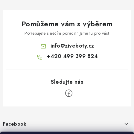
Pomůžeme vám s výběrem
Potřebujete s něčím poradit? Jsme tu pro vás!
info
@
ziveboty.cz
+420 499 399 824
Z
á
p
Facebook
a