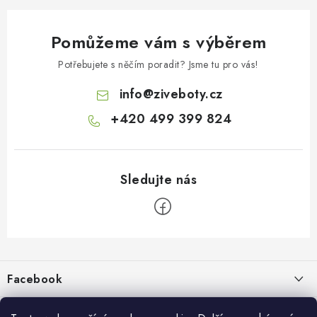
Pomůžeme vám s výběrem
Potřebujete s něčím poradit? Jsme tu pro vás!
info
@
ziveboty.cz
+420 499 399 824
Z
á
p
Facebook
a
t
Informace pro vás