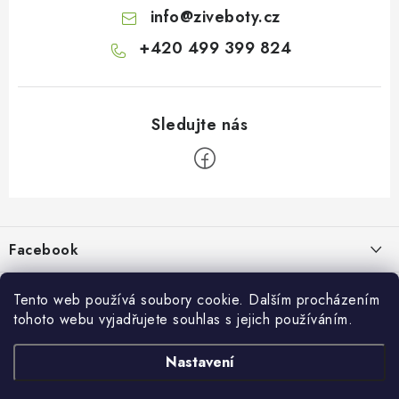
info
@
ziveboty.cz
+420 499 399 824
Z
á
p
Facebook
a
t
Informace pro vás
í
Tento web používá soubory cookie. Dalším procházením
tohoto webu vyjadřujete souhlas s jejich používáním.
Kontakty a kamenná prodejna
Přijímáme online platby
Nastavení
Hodnocení obchodu
Ochrana osobních údaju
Obchodní podmínky
Vrácení a reklamace