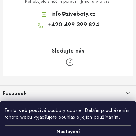
Potřebujete s něčím poradit? Jsme tu pro vás!
info
@
ziveboty.cz
+420 499 399 824
Z
á
p
Facebook
a
t
Informace pro vás
í
Tento web používá soubory cookie. Dalším procházením
tohoto webu vyjadřujete souhlas s jejich používáním.
Kontakty a kamenná prodejna
Přijímáme online platby
Nastavení
Hodnocení obchodu