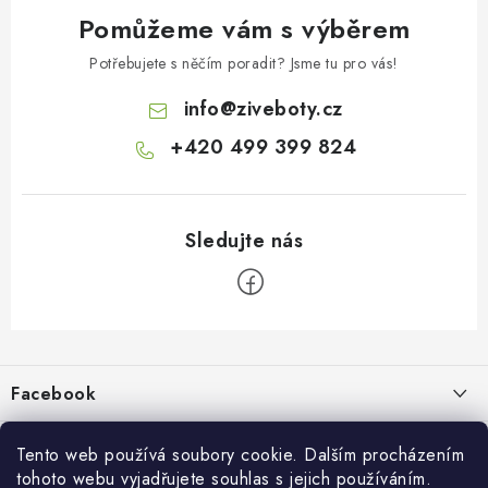
Pomůžeme vám s výběrem
Potřebujete s něčím poradit? Jsme tu pro vás!
info
@
ziveboty.cz
+420 499 399 824
Z
á
p
Facebook
a
t
Informace pro vás
í
Tento web používá soubory cookie. Dalším procházením
tohoto webu vyjadřujete souhlas s jejich používáním.