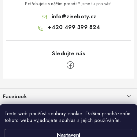
Potřebujete s něčím poradit? Jsme tu pro vás!
info
@
ziveboty.cz
+420 499 399 824
Z
á
p
Facebook
a
t
Informace pro vás
í
Tento web používá soubory cookie. Dalším procházením
tohoto webu vyjadřujete souhlas s jejich používáním.
Kontakty a kamenná prodejna
Přijímáme online platby
Nastavení
Hodnocení obchodu