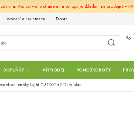
u zdarma. Vše co vidíte skladem na eshopu je skladem na prodejně v HK
Vrácení a reklamace
Doprava a platba
Obchodní podmín
DOPLŇKY
VÝPRODEJ
PONOŽKOBOTY
PRO
barefoot tenisky Light G3130262 Dark blue