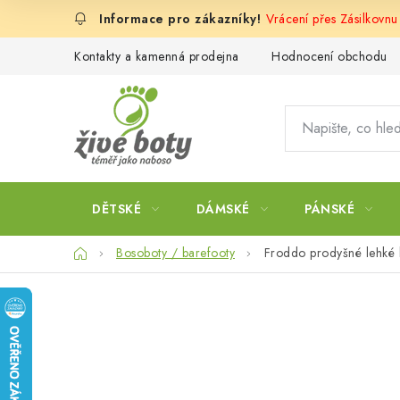
Přejít
Vrácení přes Zásilkovn
na
obsah
Kontakty a kamenná prodejna
Hodnocení obchodu
DĚTSKÉ
DÁMSKÉ
PÁNSKÉ
Domů
Bosoboty / barefooty
Froddo prodyšné lehké 