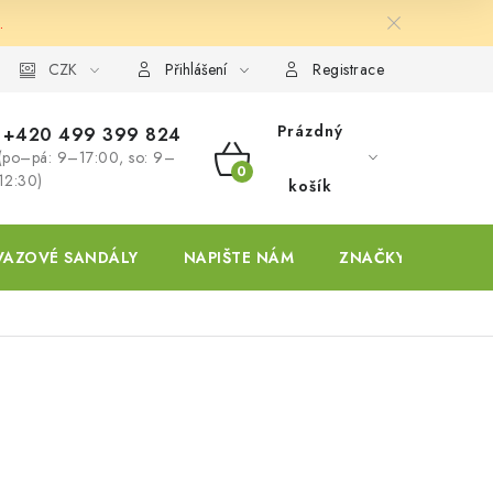
.
ky
CZK
Přihlášení
Registrace
Prázdný
+420 499 399 824
(po–pá: 9–17:00, so: 9–
NÁKUPNÍ
12:30)
košík
KOŠÍK
VAZOVÉ SANDÁLY
NAPIŠTE NÁM
ZNAČKY