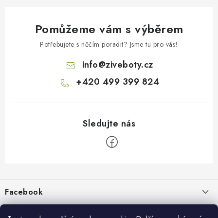
Pomůžeme vám s výběrem
Potřebujete s něčím poradit? Jsme tu pro vás!
info
@
ziveboty.cz
+420 499 399 824
Z
á
p
Facebook
a
t
Informace pro vás