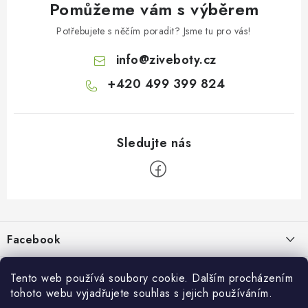
Pomůžeme vám s výběrem
Potřebujete s něčím poradit? Jsme tu pro vás!
info
@
ziveboty.cz
+420 499 399 824
Z
á
p
Facebook
a
t
Informace pro vás
í
Tento web používá soubory cookie. Dalším procházením
tohoto webu vyjadřujete souhlas s jejich používáním.
Kontakty a kamenná prodejna