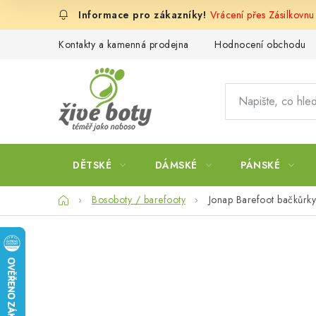
Přejít
Vrácení přes Zásilkovnu
na
obsah
Kontakty a kamenná prodejna
Hodnocení obchodu
DĚTSKÉ
DÁMSKÉ
PÁNSKÉ
Domů
Bosoboty / barefooty
Jonap Barefoot bačků