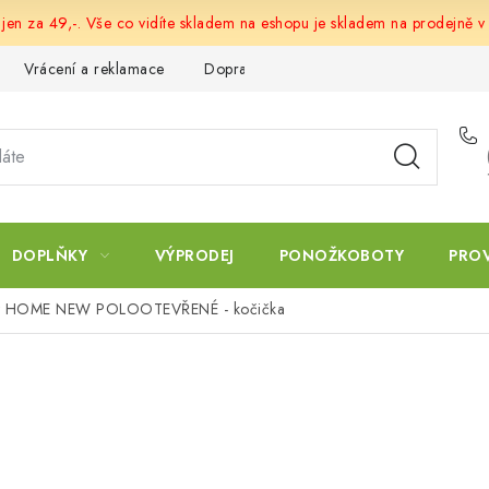
 jen za 49,-. Vše co vidíte skladem na eshopu je skladem na prodejně v
Vrácení a reklamace
Doprava a platba
Obchodní podmín
DOPLŇKY
VÝPRODEJ
PONOŽKOBOTY
PRO
rky HOME NEW POLOOTEVŘENÉ - kočička