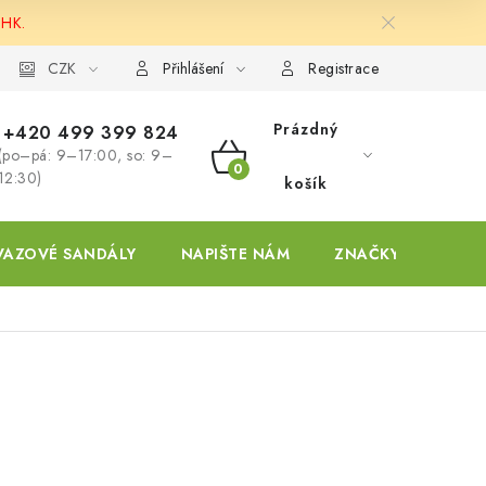
 HK.
ky
CZK
Přihlášení
Registrace
Prázdný
+420 499 399 824
(po–pá: 9–17:00, so: 9–
NÁKUPNÍ
12:30)
košík
KOŠÍK
VAZOVÉ SANDÁLY
NAPIŠTE NÁM
ZNAČKY