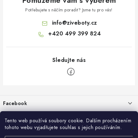
Pomůžeme vám s výběrem
Potřebujete s něčím poradit? Jsme tu pro vás!
info
@
ziveboty.cz
+420 499 399 824
Z
á
p
Facebook
a
t
Informace pro vás
í
Tento web používá soubory cookie. Dalším procházením
tohoto webu vyjadřujete souhlas s jejich používáním.
Kontakty a kamenná prodejna
Přijímáme online platby