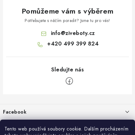
Pomůžeme vám s výběrem
Potřebujete s něčím poradit? Jsme tu pro vás!
info
@
ziveboty.cz
+420 499 399 824
Z
á
p
Facebook
a
t
Informace pro vás
í
Tento web používá soubory cookie. Dalším procházením