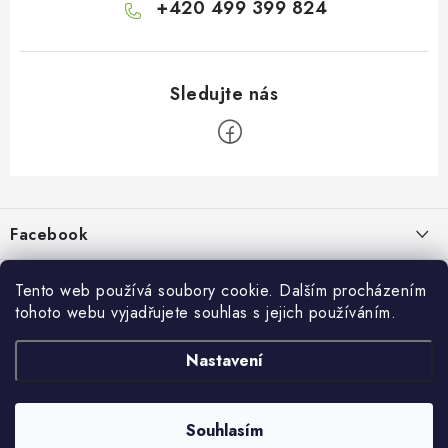
+420 499 399 824
Z
á
p
Facebook
a
t
Informace pro vás
í
Tento web používá soubory cookie. Dalším procházením
tohoto webu vyjadřujete souhlas s jejich používáním.
Kontakty a kamenná prodejna
Přijímáme online platby
Nastavení
Hodnocení obchodu
Ochrana osobních údaju
Obchodní podmínky
Vrácení a reklamace
Souhlasím
Copyright 2026
živé boty
. Všechna práva vyhrazena.
Doprava a platba