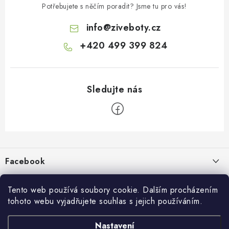
Potřebujete s něčím poradit? Jsme tu pro vás!
info
@
ziveboty.cz
+420 499 399 824
Z
á
p
Facebook
a
t
Informace pro vás
í
Tento web používá soubory cookie. Dalším procházením
tohoto webu vyjadřujete souhlas s jejich používáním.
Kontakty a kamenná prodejna
Přijímáme online platby
Nastavení
Hodnocení obchodu