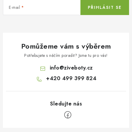
E-mail
PŘIHLÁSIT SE
Pomůžeme vám s výběrem
Potřebujete s něčím poradit? Jsme tu pro vás!
info
@
ziveboty.cz
+420 499 399 824
Z